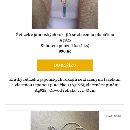
Řetízek z japonských rokajlů se zlacenou placičkou
Ag925
Skladem pouze 1 ks
(1 ks)
990 Kč
DO KOŠÍKU
Krátký řetízek z japonských rokajlů se zlacenými fazetami
a zlacenou tepanou placičkou (Ag925), zlacené zapínání
(Ag925). Obvod řetízku cca 43 cm.
Kód:
8610