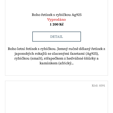
Boho řetízek s rybičkou Ag925
Vyprodáno
1 200 Kč
DETAIL
Boho letní řetízek s rybičkou. Jemný ručně dělaný řetízek z
japonských rokajlů se zlacenými fazetami (Ag925),
rybičkou (smalt), střapečkem z hedvábné šňůrky a
kamínkem (africký...
Kód:
8591