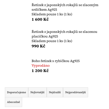
a
Řetízek z japonských rokajlů se zlaceným
srdíčkem Ag925
j
Skladem pouze 1 ks
(1 ks)
í
1 600 Kč
t
?
Řetízek z japonských rokajlů se zlacenou
placičkou Ag925
Skladem pouze 1 ks
(1 ks)
990 Kč
HLEDAT
Boho řetízek s rybičkou Ag925
Vyprodáno
1 200 Kč
D
o
Ř
p
a
o
Doporučujeme
Nejlevnější
Nejdražší
Nejprodávanější
z
r
Abecedně
u
e