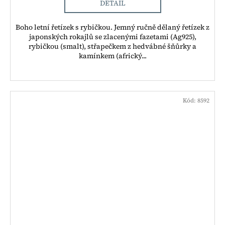
DETAIL
Boho letní řetízek s rybičkou. Jemný ručně dělaný řetízek z
japonských rokajlů se zlacenými fazetami (Ag925),
rybičkou (smalt), střapečkem z hedvábné šňůrky a
kamínkem (africký...
Kód:
8592