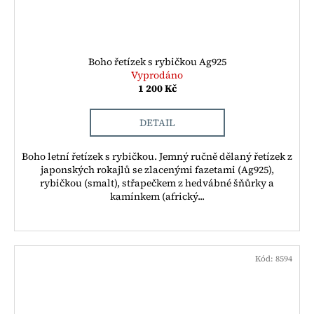
Boho řetízek s rybičkou Ag925
Vyprodáno
1 200 Kč
DETAIL
Boho letní řetízek s rybičkou. Jemný ručně dělaný řetízek z
japonských rokajlů se zlacenými fazetami (Ag925),
rybičkou (smalt), střapečkem z hedvábné šňůrky a
kamínkem (africký...
Kód:
8594