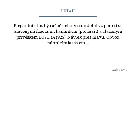
DETAIL
Elegantní dlouhý ručně dělaný náhrdelník z perleti se
zlacenými fazetami, kamínkem (pietersit) a zlaceným
přívěskem LOVE (Ag925). Návlek přes hlavu. Obvod
náhrdelníku 66 cm,...
Kód:
8595