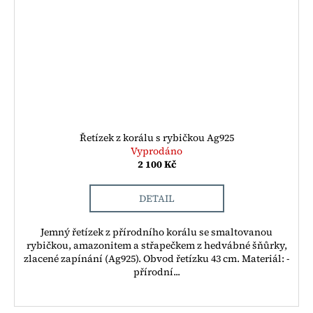
Řetízek z korálu s rybičkou Ag925
Vyprodáno
2 100 Kč
DETAIL
Jemný řetízek z přírodního korálu se smaltovanou
rybičkou, amazonitem a střapečkem z hedvábné šňůrky,
zlacené zapínání (Ag925). Obvod řetízku 43 cm. Materiál: -
přírodní...