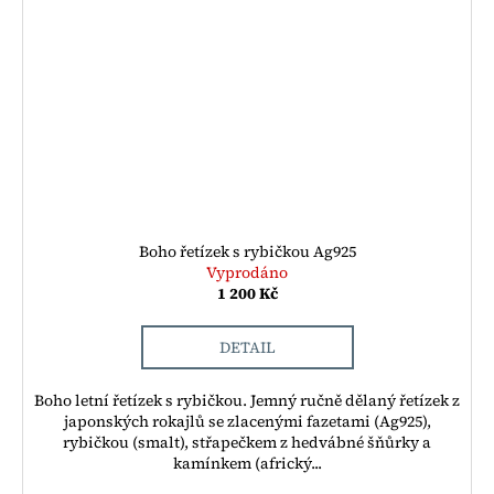
Boho řetízek s rybičkou Ag925
Vyprodáno
1 200 Kč
DETAIL
Boho letní řetízek s rybičkou. Jemný ručně dělaný řetízek z
japonských rokajlů se zlacenými fazetami (Ag925),
rybičkou (smalt), střapečkem z hedvábné šňůrky a
kamínkem (africký...