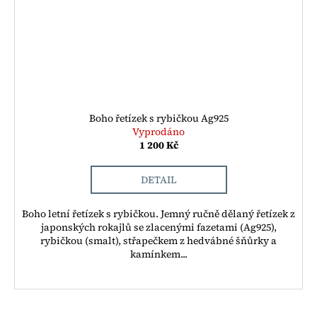
Boho řetízek s rybičkou Ag925
Vyprodáno
1 200 Kč
DETAIL
Boho letní řetízek s rybičkou. Jemný ručně dělaný řetízek z
japonských rokajlů se zlacenými fazetami (Ag925),
rybičkou (smalt), střapečkem z hedvábné šňůrky a
kamínkem...