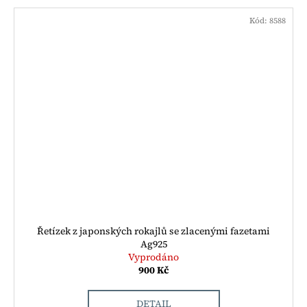
Kód:
8588
Řetízek z japonských rokajlů se zlacenými fazetami
Ag925
Vyprodáno
900 Kč
DETAIL