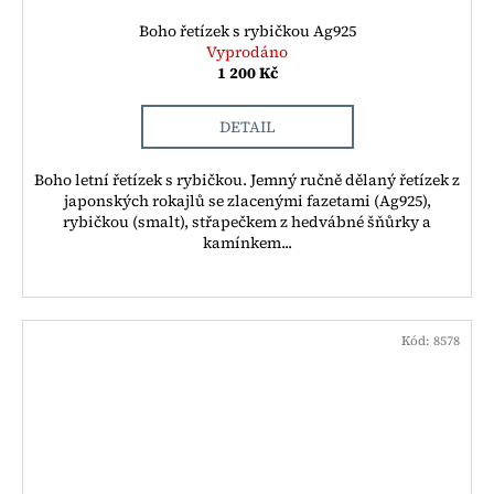
Boho řetízek s rybičkou Ag925
Vyprodáno
1 200 Kč
DETAIL
Boho letní řetízek s rybičkou. Jemný ručně dělaný řetízek z
japonských rokajlů se zlacenými fazetami (Ag925),
rybičkou (smalt), střapečkem z hedvábné šňůrky a
kamínkem...
Kód:
8578