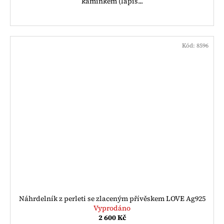
kamínkem (lapis...
Kód:
8596
Náhrdelník z perleti se zlaceným přívěskem LOVE Ag925
Vyprodáno
2 600 Kč