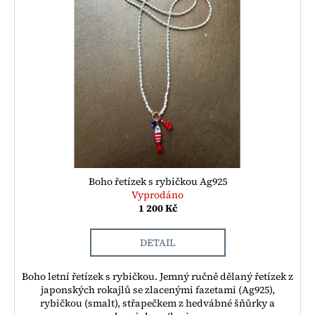
Boho řetízek s rybičkou Ag925
Vyprodáno
1 200 Kč
DETAIL
Boho letní řetízek s rybičkou. Jemný ručně dělaný řetízek z
japonských rokajlů se zlacenými fazetami (Ag925),
rybičkou (smalt), střapečkem z hedvábné šňůrky a