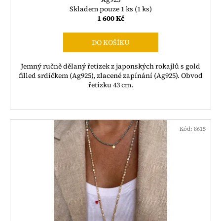
Skladem pouze 1 ks
(1 ks)
1 600 Kč
DO KOŠÍKU
Jemný ručně dělaný řetízek z japonských rokajlů s gold
filled srdíčkem (Ag925), zlacené zapínání (Ag925). Obvod
řetízku 43 cm.
Kód:
8615