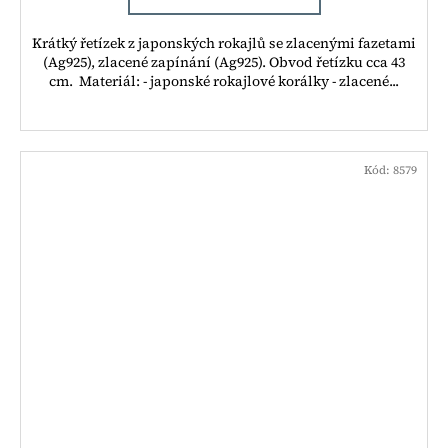
Krátký řetízek z japonských rokajlů se zlacenými fazetami
(Ag925), zlacené zapínání (Ag925). Obvod řetízku cca 43
cm. Materiál: - japonské rokajlové korálky - zlacené...
Kód:
8579