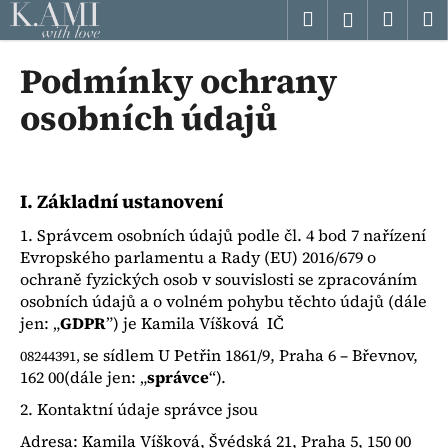
K
Přejít
Hledat
Náku
M
Přihlášen
na
o
obsah
Zpět
Zpět
košík
š
Podmínky ochrany
í
C
osobních údajů
k
o
p
o
I.
Základní ustanovení
t
ř
1. Správcem osobních údajů podle čl. 4 bod 7 nařízení
Evropského parlamentu a Rady (EU) 2016/679 o
e
ochraně fyzických osob v souvislosti se zpracováním
b
osobních údajů a o volném pohybu těchto údajů (dále
u
jen: „
GDPR
”) je Kamila Víšková IČ
j
se sídlem U Petřin 1861/9, Praha 6 – Břevnov,
08244391,
e
162 00(dále jen: „
správce
“).
t
2. Kontaktní údaje správce jsou
e
Adresa: Kamila Víšková, Švédská 21, Praha 5, 150 00
n