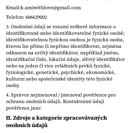
a
Email:k.amiwithlove@gmail.com
j
Telefon: 606629002
í
3. Osobními údaji se rozumí veškeré informace o
t
identifikované nebo identifikovatelné fyzické osobě;
?
identifikovatelnou fyzickou osobou je fyzická osoba,
kterou lze přímo či nepřímo identifikovat, zejména
odkazem na určitý identifikátor, například jméno,
identifikační číslo, lokační údaje, síťový identifikátor
nebo na jeden či více zvláštních prvků fyzické,
HLEDAT
fyziologické, genetické, psychické, ekonomické,
kulturní nebo společenské identity této fyzické
osoby.
D
4. Správce nejmenoval / jmenoval pověřence pro
o
ochranu osobních údajů. Kontaktními údaji
p
pověřence jsou:
o
II.
Zdroje a kategorie zpracovávaných
r
osobních údajů
u