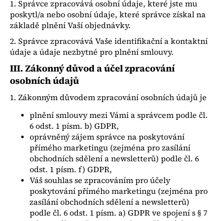
č
1. Správce zpracovává osobní údaje, které jste mu
u
poskytl/a nebo osobní údaje, které správce získal na
j
základě plnění Vaší objednávky.
e
2. Správce zpracovává Vaše identifikační a kontaktní
m
údaje a údaje nezbytné pro plnění smlouvy.
e
III.
Zákonný důvod a účel zpracování
osobních údajů
DLOUHÝ
NÁHRDELNÍK
1. Zákonným důvodem zpracování osobních údajů je
Z
RUBÍNŮ
plnění smlouvy mezi Vámi a správcem podle čl.
A
6 odst. 1 písm. b) GDPR,
SPINELU
S
oprávněný zájem správce na poskytování
KŘÍŽKEM
přímého marketingu (zejména pro zasílání
AG925
obchodních sdělení a newsletterů) podle čl. 6
1
odst. 1 písm. f) GDPR,
800
Váš souhlas se zpracováním pro účely
Kč
poskytování přímého marketingu (zejména pro
zasílání obchodních sdělení a newsletterů)
podle čl. 6 odst. 1 písm. a) GDPR ve spojení s § 7