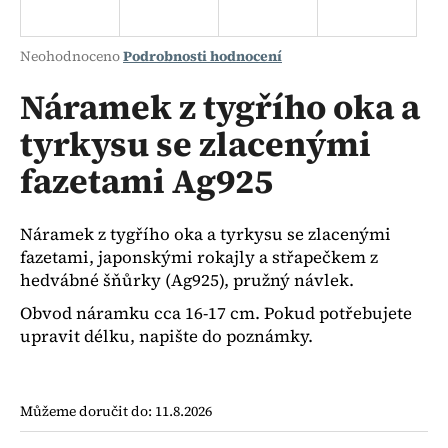
a
j
Průměrné
Neohodnoceno
Podrobnosti hodnocení
í
hodnocení
produktu
Náramek z tygřího oka a
t
je
?
tyrkysu se zlacenými
0,0
z
fazetami Ag925
5
hvězdiček.
HLEDAT
Náramek z tygřího oka a tyrkysu se zlacenými
fazetami, japonskými rokajly a střapečkem z
hedvábné šňůrky (Ag925), pružný návlek.
Obvod náramku cca 16-17 cm. Pokud potřebujete
D
upravit délku, napište do poznámky.
o
p
o
r
Můžeme doručit do:
11.8.2026
u