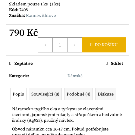
č
Skladem pouze 1 ks
(1 ks)
u
Kód:
7408
j
Značka:
K.amiwithlove
e
m
790 Kč
e
Měrná
DO KOŠÍKU
cena:
BOHO
ŘETÍZEK
S
Zeptat se
Sdílet
RYBIČKOU
AG925
Kategorie
:
Dámské
1
200
Kč
Popis
Související (8)
Podobné (4)
Diskuze
Náramek z tygřího oka a tyrkysu se zlacenými
fazetami, japonskými rokajly a střapečkem z hedvábné
šňůrky (Ag925), pružný návlek.
Obvod náramku cca 16-17 cm. Pokud potřebujete
upravit délku, napište do poznámky.