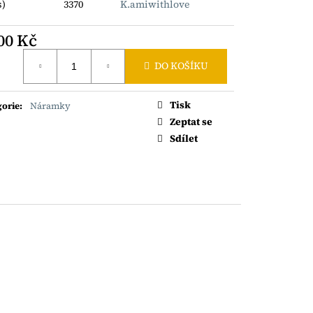
ONSKÝCH ROKAJLŮ SE
s)
3370
K.amiwithlove
CIČKOU AG925
00 Kč
á
DO KOŠÍKU
Tisk
gorie
:
Náramky
Zeptat se
Sdílet