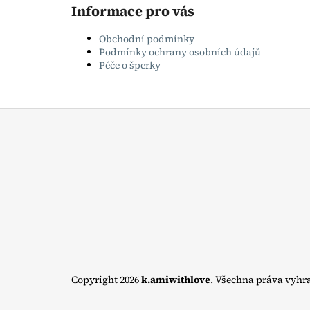
Informace pro vás
Obchodní podmínky
Podmínky ochrany osobních údajů
Péče o šperky
Z
á
p
a
t
í
Copyright 2026
k.amiwithlove
. Všechna práva vyhr