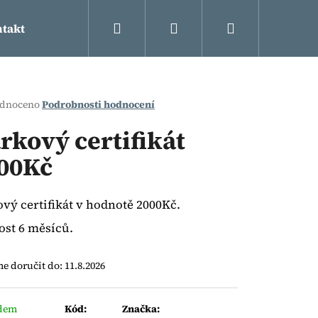
Hledat
Přihlášení
Nákupní
takt
košík
rné
dnoceno
Podrobnosti hodnocení
cení
ktu
rkový certifikát
00Kč
ček.
vý certifikát v hodnotě 2000Kč.
ost 6 měsíců.
 doručit do:
11.8.2026
Následující
dem
Kód:
Značka: