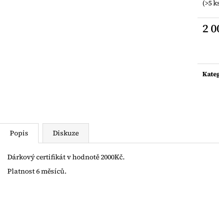
ŘETÍZEK Z JAPONSKÝCH ROKAJLŮ SE
ŘETÍZEK Z JAP
(>5 k
ZLACENÝM SRDÍČKEM AG925
ZLACENOU PLA
1 600 Kč
990 Kč
2 0
Měrn
cena:
Kate
Popis
Diskuze
Dárkový certifikát v hodnotě 2000Kč.
Platnost 6 měsíců.