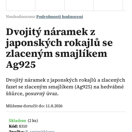
a
j
Průměrné
Neohodnoceno
Podrobnosti hodnocení
í
hodnocení
produktu
Dvojitý náramek z
t
je
?
japonských rokajlů se
0,0
z
zlaceným smajlíkem
5
hvězdiček.
Ag925
HLEDAT
Dvojitý náramek z japonských rokajlů a zlacených
fazet se zlaceným smajlíkem (Ag925) na hedvábné
D
šňůrce, posuvný úvaz.
o
Můžeme doručit do:
11.8.2026
p
o
r
Skladem
(2 ks)
u
Kód:
8310
Značka:
K.amiwithlove