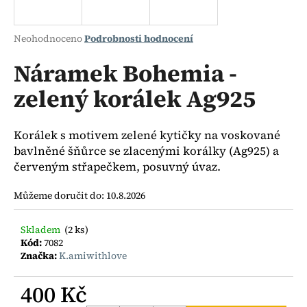
a
j
Průměrné
Neohodnoceno
Podrobnosti hodnocení
í
hodnocení
produktu
Náramek Bohemia -
t
je
?
zelený korálek Ag925
0,0
z
5
hvězdiček.
Korálek s motivem zelené kytičky na voskované
bavlněné šňůrce se zlacenými korálky (Ag925) a
HLEDAT
červeným střapečkem, posuvný úvaz.
Můžeme doručit do:
10.8.2026
D
Skladem
(2 ks)
o
Kód:
7082
p
Značka:
K.amiwithlove
o
r
400 Kč
u