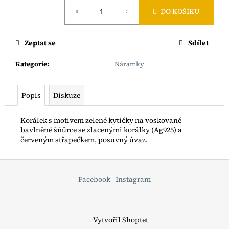
č
Měrná
u
DO KOŠÍKU
cena:
j
e
Zeptat se
Sdílet
m
e
Kategorie
:
Náramky
BOHO
Popis
Diskuze
ŘETÍZEK
S
RYBIČKOU
Korálek s motivem zelené kytičky na voskované
AG925
bavlněné šňůrce se zlacenými korálky (Ag925) a
1
červeným střapečkem, posuvný úvaz.
200
Kč
Z
á
Facebook
Instagram
p
a
t
Vytvořil Shoptet