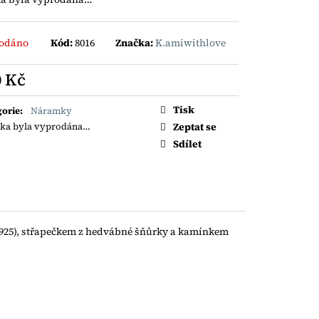
ÝNEK S TURMALÍNY
odáno
Kód:
8016
Značka:
K.amiwithlove
0 Kč
á
Tisk
gorie
:
Náramky
Zeptat se
žka byla vyprodána…
Sdílet
25), střapečkem z hedvábné šňůrky a kamínkem