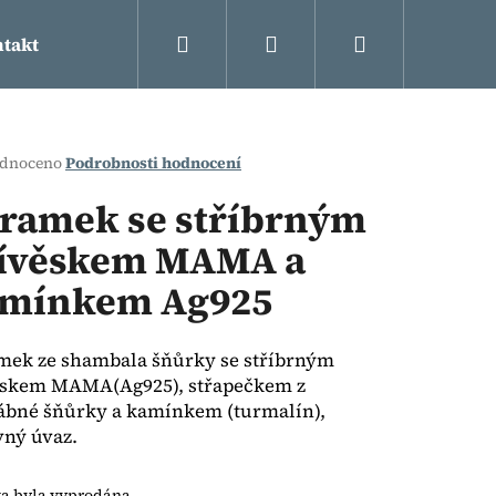
Hledat
Přihlášení
Nákupní
takt
košík
rné
dnoceno
Podrobnosti hodnocení
cení
ktu
ramek se stříbrným
ívěskem MAMA a
mínkem Ag925
ček.
mek ze shambala šňůrky se stříbrným
ěskem MAMA(Ag925), střapečkem z
ábné šňůrky a kamínkem (turmalín),
Následující
ný úvaz.
ka byla vyprodána…