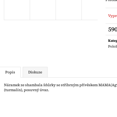
NÁRAMEK Z JAPONSKÝCH ROKAJLŮ S
ZLACENÝ PRST
ŘÍČNÍ PERLIČKOU
AG925
400 Kč
500 Kč
Vypr
59
Měrn
cena:
Kate
Polo
Popis
Diskuze
Náramek ze shambala šňůrky se stříbrným přívěskem MAMA(Ag9
(turmalín), posuvný úvaz.