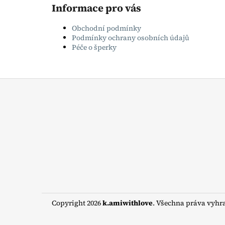
Informace pro vás
Obchodní podmínky
Podmínky ochrany osobních údajů
Péče o šperky
Z
á
p
a
t
í
Copyright 2026
k.amiwithlove
. Všechna práva vyhr