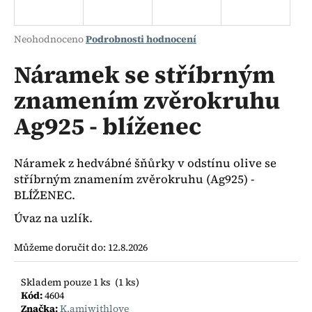
a
j
Průměrné
Neohodnoceno
Podrobnosti hodnocení
í
hodnocení
produktu
Náramek se stříbrným
t
je
?
znamením zvěrokruhu
0,0
z
Ag925 - blíženec
5
hvězdiček.
HLEDAT
Náramek z hedvábné šňůrky v odstínu olive se
stříbrným znamením zvěrokruhu (Ag925) -
BLÍŽENEC.
Úvaz na uzlík.
D
o
Můžeme doručit do:
12.8.2026
p
o
r
Skladem pouze 1 ks
(1 ks)
Kód:
4604
u
Značka:
K.amiwithlove