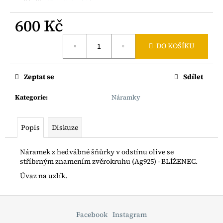
č
u
600 Kč
j
e
Měrná
m
DO KOŠÍKU
cena:
e
Zeptat se
Sdílet
ŘETÍZEK
Z
Kategorie
:
Náramky
JAPONSKÝCH
ROKAJLŮ
SE
ZLACENOU
Popis
Diskuze
PLACIČKOU
AG925
Náramek z hedvábné šňůrky v odstínu olive se
990
stříbrným znamením zvěrokruhu (Ag925) - BLÍŽENEC.
Kč
Úvaz na uzlík.
Z
á
Facebook
Instagram