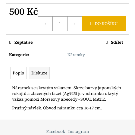
č
u
500 Kč
j
Měrná
e
DO KOŠÍKU
cena:
m
e
Zeptat se
Sdílet
ŘETÍZEK
Kategorie
:
Náramky
Z
JAPONSKÝCH
ROKAJLŮ
SE
Popis
Diskuze
ZLACENÝM
SRDÍČKEM
AG925
Náramek se skrytým vzkazem. Skrze barvy japonských
rokajlů a zlacených fazet (Ag925) je v náramku ukrytý
1
vzkaz pomocí Morseovy abecedy - SOUL MATE.
600
Kč
Pružný návlek. Obvod náramku cca 16-17 cm.
Z
á
Facebook
Instagram