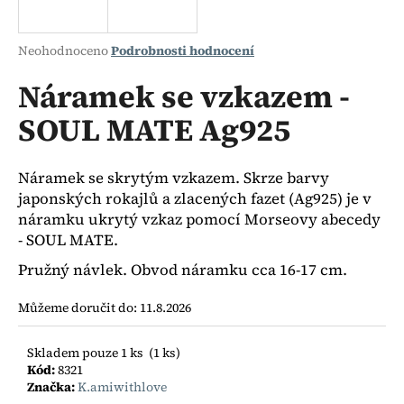
a
j
Průměrné
Neohodnoceno
Podrobnosti hodnocení
í
hodnocení
produktu
Náramek se vzkazem -
t
je
?
SOUL MATE Ag925
0,0
z
5
hvězdiček.
Náramek se skrytým vzkazem. Skrze barvy
japonských rokajlů a zlacených fazet (Ag925) je v
HLEDAT
náramku ukrytý vzkaz pomocí Morseovy abecedy
- SOUL MATE.
Pružný návlek. Obvod náramku cca 16-17 cm.
D
o
Můžeme doručit do:
11.8.2026
p
o
Skladem pouze 1 ks
(1 ks)
r
Kód:
8321
u
Značka:
K.amiwithlove