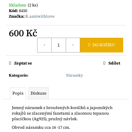
č
Skladem
(2 ks)
u
Kód:
8450
j
Značka:
K.amiwithlove
e
m
600 Kč
e
Měrná
DO KOŠÍKU
cena:
BOHO
ŘETÍZEK
S
Zeptat se
Sdílet
RYBIČKOU
AG925
Kategorie
:
Náramky
1
200
Kč
Popis
Diskuze
Jemný náramek z broušených korálků a japonských
rokajlů se zlacenými fazetami a zlacenou tepanou
placičkou (Ag925), pružný návlek.
Obvod náramku cca 16 -17 cm.