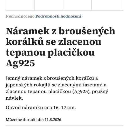
a
j
Průměrné
Neohodnoceno
Podrobnosti hodnocení
í
hodnocení
produktu
Náramek z broušených
t
je
?
korálků se zlacenou
0,0
z
tepanou placičkou
5
hvězdiček.
Ag925
HLEDAT
Jemný náramek z broušených korálků a
japonských rokajlů se zlacenými fazetami a
D
zlacenou tepanou placičkou (Ag925), pružný
o
návlek.
p
Obvod náramku cca 16 -17 cm.
o
r
Můžeme doručit do:
11.8.2026
u