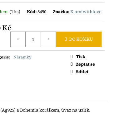
HRDELNÍK SE
DAILONEM AG925
adem
(1 ks)
Kód:
8490
Značka:
K.amiwithlove
0 Kč
á
DO KOŠÍKU
Tisk
gorie
:
Náramky
Zeptat se
Sdílet
(Ag925) a Bohemia korálkem, úvaz na uzlík.