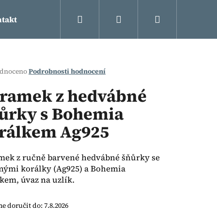
Hledat
Přihlášení
Nákupní
takt
košík
rné
dnoceno
Podrobnosti hodnocení
cení
ktu
ramek z hedvábné
ůrky s Bohemia
rálkem Ag925
ček.
mek z ručně barvené hedvábné šňůrky se
nými korálky (Ag925) a Bohemia
kem, úvaz na uzlík.
Následující
 doručit do:
7.8.2026