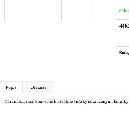
DLOUHÝ NÁHRDELNÍK Z
POHYBLIVÝ NÁ
AFRICKÉHO TYRKYSU SE ZLACENÝM
ZLACENÝM ME
Skl
PŘÍVĚSKEM AG925
1 500 Kč
1 900 Kč
40
Měrn
cena:
Kate
Popis
Diskuze
Náramek z ručně barvené hedvábné šňůrky se zlacenými korálky 