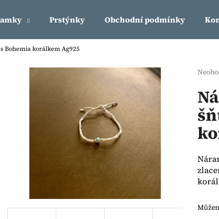
ramky
Prstýnky
Obchodní podmínky
Kon
 s Bohemia korálkem Ag925
Co potřebujete najít?
Průmě
Neoho
hodno
produ
Ná
HLEDAT
je
šň
0,0
z
ko
5
Doporučujeme
hvězdi
Nára
zlace
korál
Můžeme