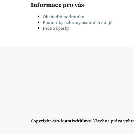
Informace pro vás
Obchodní podmínky
Podmínky ochrany osobních údajů
Péče o šperky
Z
á
p
a
t
í
Copyright 2026
k.amiwithlove
. Všechna práva vyhr