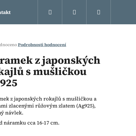
Hledat
Přihlášení
Nákupní
takt
košík
rné
dnoceno
Podrobnosti hodnocení
cení
ktu
ramek z japonských
kajlů s mušličkou
925
ček.
ek z japonských rokajlů s mušličkou a
ami zlacenými růžovým zlatem (Ag925),
ý návlek.
Následující
d náramku cca 16-17 cm.