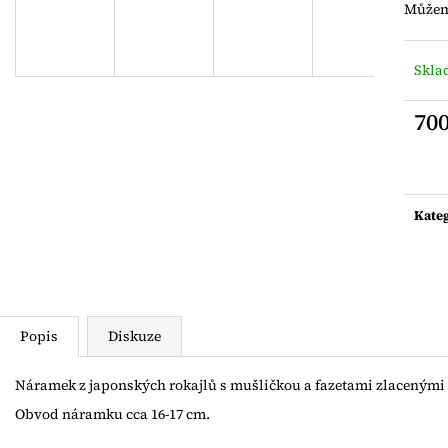
NÁRAMEK Z JAPONSKÝCH ROKAJLŮ S
ZLACENÝ PRST
Můžeme
ŘÍČNÍ PERLIČKOU
AG925
400 Kč
500 Kč
Skl
70
Měrn
cena:
Kate
Popis
Diskuze
Náramek z japonských rokajlů s mušličkou a fazetami zlacenými 
Obvod náramku cca 16-17 cm.