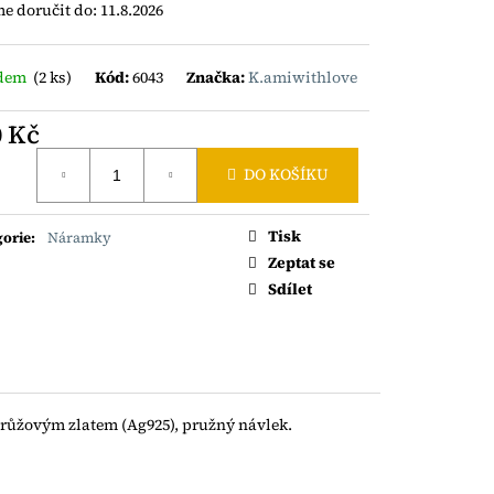
ÝNEK S TURMALÍNY
 doručit do:
11.8.2026
adem
(2 ks)
Kód:
6043
Značka:
K.amiwithlove
0 Kč
á
DO KOŠÍKU
Tisk
gorie
:
Náramky
Zeptat se
Sdílet
růžovým zlatem (Ag925), pružný návlek.