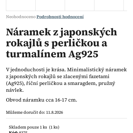
a
j
Průměrné
Neohodnoceno
Podrobnosti hodnocení
í
hodnocení
produktu
Náramek z japonských
t
je
?
rokajlů s perličkou a
0,0
z
turmalínem Ag925
5
hvězdiček.
HLEDAT
V jednoduchosti je krása. Minimalistický náramek
z japonských rokajlů se zlacenými fazetami
(Ag925), říční perličkou a smaragdem, pružný
návlek.
D
Obvod náramku cca 16-17 cm.
o
p
Můžeme doručit do:
11.8.2026
o
r
u
Skladem pouze 1 ks
(1 ks)
Kód:
8375