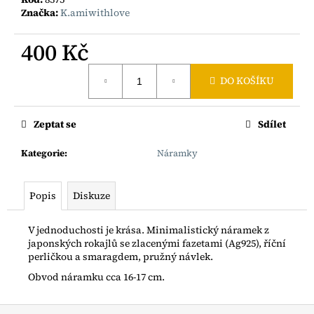
č
Značka:
K.amiwithlove
u
j
400 Kč
e
m
Měrná
e
DO KOŠÍKU
cena:
ZLACENÝ
Zeptat se
Sdílet
PRSTÝNEK
S
Kategorie
:
Náramky
TURMALÍNY
AG925
500
Popis
Diskuze
Kč
V jednoduchosti je krása. Minimalistický náramek z
japonských rokajlů se zlacenými fazetami (Ag925), říční
perličkou a smaragdem, pružný návlek.
Obvod náramku cca 16-17 cm.
Z