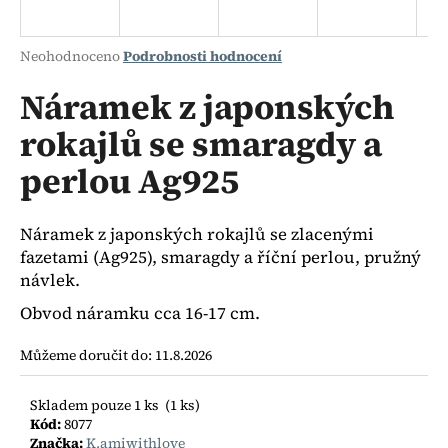
a
j
Průměrné
Neohodnoceno
Podrobnosti hodnocení
í
hodnocení
produktu
Náramek z japonských
t
je
?
rokajlů se smaragdy a
0,0
z
perlou Ag925
5
hvězdiček.
HLEDAT
Náramek z japonských rokajlů se zlacenými
fazetami (Ag925), smaragdy a říční perlou, pružný
návlek.
Obvod náramku cca 16-17 cm.
D
o
Můžeme doručit do:
11.8.2026
p
o
r
Skladem pouze 1 ks
(1 ks)
Kód:
8077
u
Značka:
K.amiwithlove