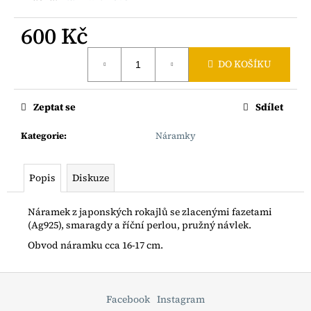
č
u
600 Kč
j
e
Měrná
m
DO KOŠÍKU
cena:
e
Zeptat se
Sdílet
BOHO
ŘETÍZEK
Kategorie
:
Náramky
S
RYBIČKOU
AG925
Popis
Diskuze
1
200
Kč
Náramek z japonských rokajlů se zlacenými fazetami
(Ag925), smaragdy a říční perlou, pružný návlek.
Obvod náramku cca 16-17 cm.
Z
á
Facebook
Instagram