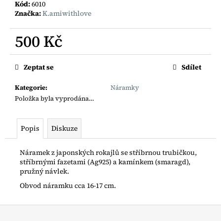
č
Kód:
6010
u
Značka:
K.amiwithlove
j
e
500 Kč
m
Měrná
e
cena:
Zeptat se
Sdílet
ŘETÍZEK
Kategorie
:
Náramky
Z
Položka byla vyprodána…
ANGELITU
S
ANDĚLSKÝM
KŘÍDLEM
Popis
Diskuze
AG925
1
Náramek z japonských rokajlů se stříbrnou trubičkou,
900
stříbrnými fazetami (Ag925) a kamínkem (smaragd),
Kč
pružný návlek.
Obvod náramku cca 16-17 cm.
Z