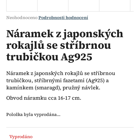
a
j
Průměrné
Neohodnoceno
Podrobnosti hodnocení
í
hodnocení
produktu
Náramek z japonských
t
je
?
rokajlů se stříbrnou
0,0
z
trubičkou Ag925
5
hvězdiček.
HLEDAT
Náramek z japonských rokajlů se stříbrnou
trubičkou, stříbrnými fazetami (Ag925) a
kamínkem (smaragd), pružný návlek.
Obvod náramku cca 16-17 cm.
D
o
p
Položka byla vyprodána…
o
r
u
Vyprodáno