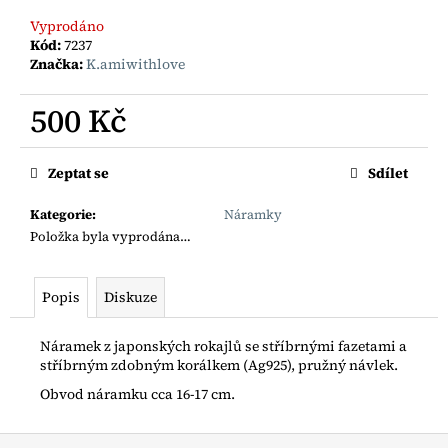
č
u
Vyprodáno
j
Kód:
7237
Značka:
K.amiwithlove
e
m
500 Kč
e
Měrná
cena:
BOHO
Zeptat se
Sdílet
ŘETÍZEK
S
Kategorie
:
Náramky
RYBIČKOU
Položka byla vyprodána…
AG925
1
200
Popis
Diskuze
Kč
Náramek z japonských rokajlů se stříbrnými fazetami a
stříbrným zdobným korálkem (Ag925), pružný návlek.
Obvod náramku cca 16-17 cm.
Z