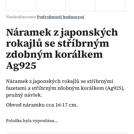
a
j
Průměrné
Neohodnoceno
Podrobnosti hodnocení
í
hodnocení
produktu
Náramek z japonských
t
je
?
rokajlů se stříbrným
0,0
z
zdobným korálkem
5
hvězdiček.
Ag925
HLEDAT
Náramek z japonských rokajlů se stříbrnými
fazetami a stříbrným zdobným korálkem (Ag925),
D
pružný návlek.
o
Obvod náramku cca 16-17 cm.
p
o
Položka byla vyprodána…
r
u