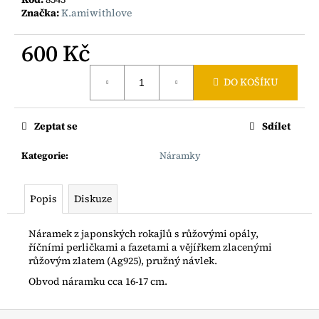
č
Značka:
K.amiwithlove
u
j
600 Kč
e
m
Měrná
e
DO KOŠÍKU
cena:
NÁRAMEK
Zeptat se
Sdílet
Z
HEDVÁBNÉ
Kategorie
:
Náramky
ŠŇŮRKY
S
GOLD
FILLED
Popis
Diskuze
SRDÍČKEM
A
PERLIČKOU
Náramek z japonských rokajlů s růžovými opály,
AG925
říčními perličkami a fazetami a vějířkem zlacenými
růžovým zlatem (Ag925), pružný návlek.
600
Kč
Obvod náramku cca 16-17 cm.
Z