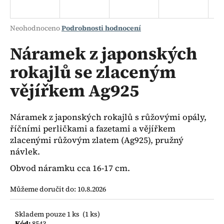
a
j
Průměrné
Neohodnoceno
Podrobnosti hodnocení
í
hodnocení
produktu
Náramek z japonských
t
je
?
rokajlů se zlaceným
0,0
z
vějířkem Ag925
5
hvězdiček.
HLEDAT
Náramek z japonských rokajlů s růžovými opály,
říčními perličkami a fazetami a vějířkem
zlacenými růžovým zlatem (Ag925), pružný
návlek.
D
Obvod náramku cca 16-17 cm.
o
p
Můžeme doručit do:
10.8.2026
o
r
u
Skladem pouze 1 ks
(1 ks)
Kód:
8543