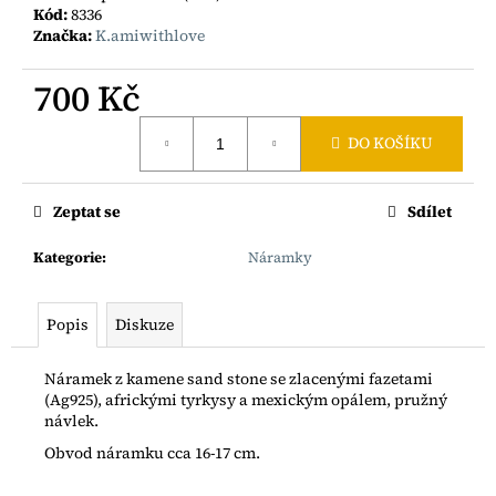
č
Kód:
8336
u
Značka:
K.amiwithlove
j
e
700 Kč
m
e
Měrná
DO KOŠÍKU
cena:
NÁRAMEK
Z
Zeptat se
Sdílet
JAPONSKÝCH
ROKAJLŮ
Kategorie
:
Náramky
S
KORÁLKEM
BOHEMIA
AG925
Popis
Diskuze
400
Kč
Náramek z kamene sand stone se zlacenými fazetami
(Ag925), africkými tyrkysy a mexickým opálem, pružný
návlek.
Obvod náramku cca 16-17 cm.