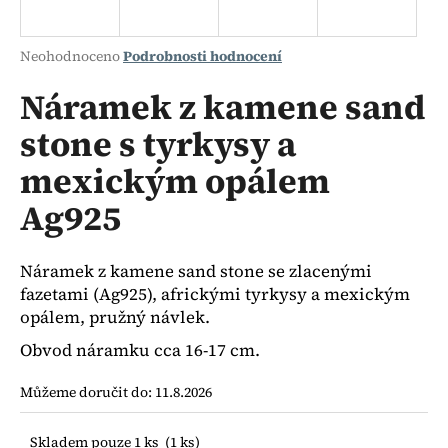
a
j
Průměrné
Neohodnoceno
Podrobnosti hodnocení
í
hodnocení
produktu
Náramek z kamene sand
t
je
?
stone s tyrkysy a
0,0
z
mexickým opálem
5
hvězdiček.
Ag925
HLEDAT
Náramek z kamene sand stone se zlacenými
fazetami (Ag925), africkými tyrkysy a mexickým
D
opálem, pružný návlek.
o
Obvod náramku cca 16-17 cm.
p
o
Můžeme doručit do:
11.8.2026
r
u
Skladem pouze 1 ks
(1 ks)