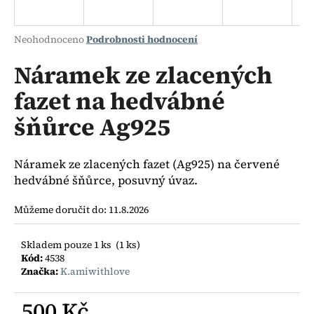
a
j
Průměrné
Neohodnoceno
Podrobnosti hodnocení
í
hodnocení
produktu
Náramek ze zlacených
t
je
?
fazet na hedvábné
0,0
z
šňůrce Ag925
5
hvězdiček.
HLEDAT
Náramek ze zlacených fazet (Ag925) na červené
hedvábné šňůrce, posuvný úvaz.
Můžeme doručit do:
11.8.2026
D
o
Skladem pouze 1 ks
(1 ks)
p
Kód:
4538
o
Značka:
K.amiwithlove
r
u
500 Kč