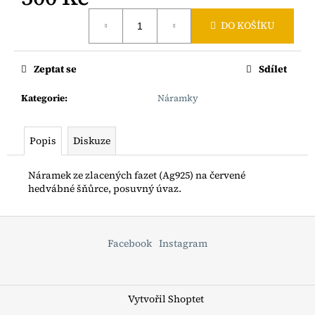
č
Měrná
u
DO KOŠÍKU
cena:
j
e
m
Zeptat se
Sdílet
e
Kategorie
:
Náramky
BOHO
ŘETÍZEK
Popis
Diskuze
S
RYBIČKOU
AG925
Náramek ze zlacených fazet (Ag925) na červené
1
hedvábné šňůrce, posuvný úvaz.
200
Kč
Z
á
Facebook
Instagram
p
a
t
Vytvořil Shoptet