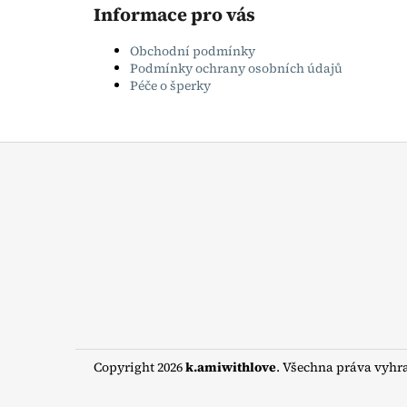
Informace pro vás
Obchodní podmínky
Podmínky ochrany osobních údajů
Péče o šperky
Z
á
p
a
t
í
Copyright 2026
k.amiwithlove
. Všechna práva vyhr