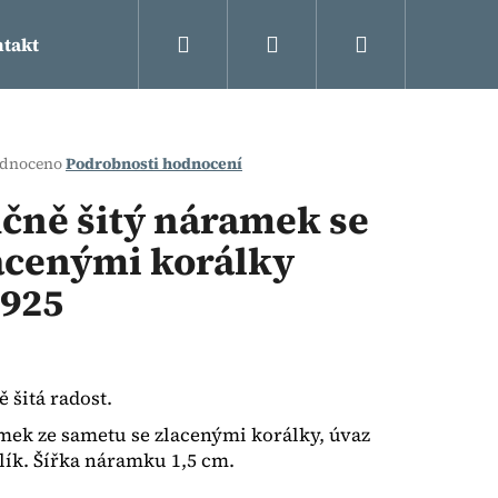
Hledat
Přihlášení
Nákupní
takt
košík
rné
dnoceno
Podrobnosti hodnocení
cení
ktu
čně šitý náramek se
acenými korálky
925
ček.
 šitá radost.
Následující
ek ze sametu se zlacenými korálky, úvaz
lík. Šířka náramku 1,5 cm.