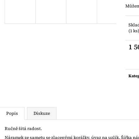
NÁRAMEK Z JAPONSKÝCH ROKAJLŮ S
ZLACENÝ PRST
Můžeme
ŘÍČNÍ PERLIČKOU
AG925
400 Kč
500 Kč
Skla
(1 ks
1 5
Měrn
cena:
Kate
Popis
Diskuze
Ručně šitá radost.
Náramek ze sametu se zlacenými korálky, úvaz na uzlík. Šířka ná