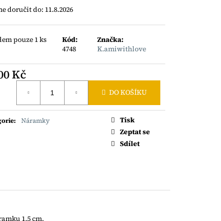
ÝNEK S TURMALÍNY
 doručit do:
11.8.2026
dem pouze 1 ks
Kód:
Značka:
)
4748
K.amiwithlove
00 Kč
á
DO KOŠÍKU
Tisk
gorie
:
Náramky
Zeptat se
Sdílet
ramku 1,5 cm.