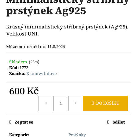
je
a
prstýnek Ag925
0,0
z
j
5
í
hvězdiček.
Krásný minimalistický stříbrný prstýnek (Ag925).
t
Velikost UNI.
?
Můžeme doručit do:
11.8.2026
Skladem
(2 ks)
Kód:
1772
HLEDAT
Značka:
K.amiwithlove
600 Kč
D
Měrná
DO KOŠÍKU
o
cena:
p
o
Zeptat se
Sdílet
r
u
Kategorie
:
Prstýnky