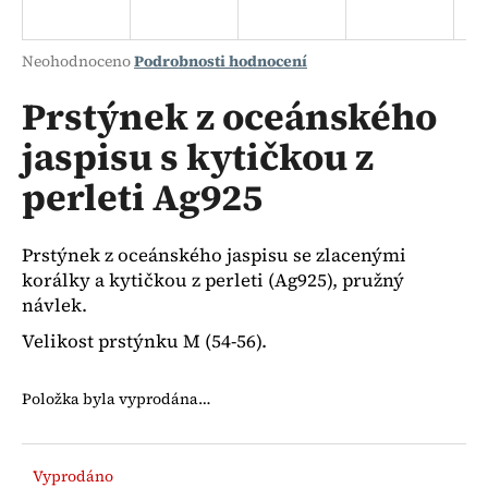
a
j
Průměrné
Neohodnoceno
Podrobnosti hodnocení
í
hodnocení
produktu
Prstýnek z oceánského
t
je
?
jaspisu s kytičkou z
0,0
z
perleti Ag925
5
hvězdiček.
HLEDAT
Prstýnek z oceánského jaspisu se zlacenými
korálky a kytičkou z perleti (Ag925), pružný
návlek.
Velikost prstýnku M (54-56).
D
o
p
Položka byla vyprodána…
o
r
u
Vyprodáno