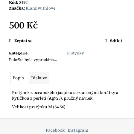
č
Kód:
8192
u
Značka:
K.amiwithlove
j
e
500 Kč
m
Měrná
e
cena:
Zeptat se
Sdílet
BOHO
Kategorie
:
Prstýnky
ŘETÍZEK
Položka byla vyprodána…
S
RYBIČKOU
AG925
Popis
Diskuze
1
200
Kč
Prstýnek z oceánského jaspisu se zlacenými korálky a
kytičkou z perleti (Ag925), pružný návlek.
Velikost prstýnku M (54-56).
Z
á
Facebook
Instagram