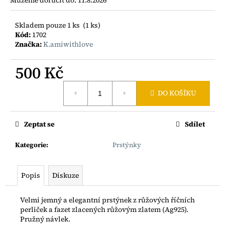
č
u
j
Skladem pouze 1 ks
(1 ks)
e
Kód:
1702
m
Značka:
K.amiwithlove
e
500 Kč
Měrná
NÁHRDELNÍK
DO KOŠÍKU
Z
cena:
PERLETI
S
RYBIČKOU
Zeptat se
Sdílet
2
000
Kategorie
:
Prstýnky
Kč
Popis
Diskuze
Velmi jemný a elegantní prstýnek z růžových říčních
perliček a fazet zlacených růžovým zlatem (Ag925).
Pružný návlek.