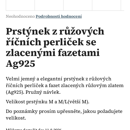
a
j
Průměrné
Neohodnoceno
Podrobnosti hodnocení
í
hodnocení
produktu
Prstýnek z růžových
t
je
?
říčních perliček se
0,0
z
zlacenými fazetami
5
hvězdiček.
Ag925
HLEDAT
Velmi jemný a elegantní prstýnek z růžových
říčních perliček a fazet zlacených růžovým zlatem
D
(Ag925). Pružný návlek.
o
Velikost prstýnku M a M/L(větší M).
p
o
Do poznámky prosím upřesněte, jakou požadujete
r
velikost.
u
Můžeme doručit do:
11.8.2026