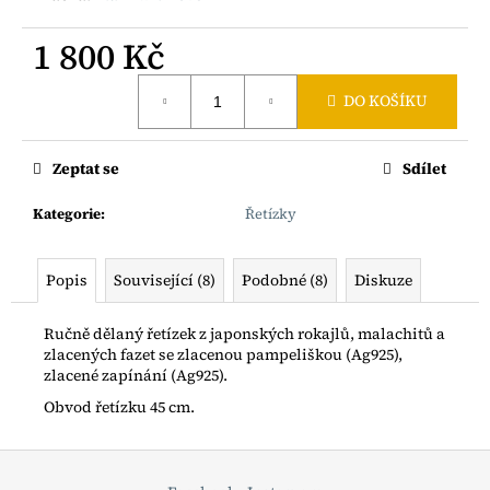
č
u
1 800 Kč
j
e
Měrná
m
DO KOŠÍKU
cena:
e
Zeptat se
Sdílet
BOHO
ŘETÍZEK
Kategorie
:
Řetízky
S
RYBIČKOU
AG925
Popis
Související (8)
Podobné (8)
Diskuze
1
200
Kč
Ručně dělaný řetízek z japonských rokajlů, malachitů a
zlacených fazet se zlacenou pampeliškou (Ag925),
zlacené zapínání (Ag925).
Obvod řetízku 45 cm.
Z