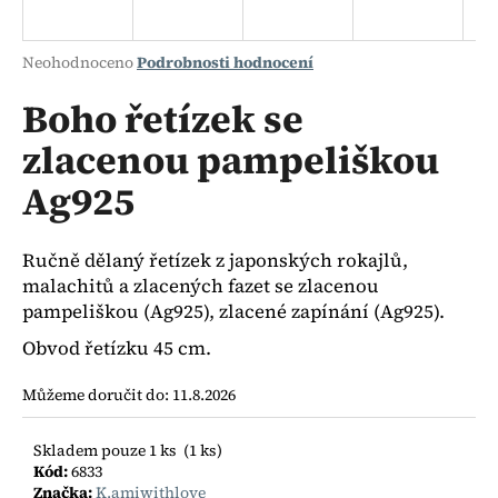
a
j
Průměrné
Neohodnoceno
Podrobnosti hodnocení
í
hodnocení
produktu
Boho řetízek se
t
je
?
zlacenou pampeliškou
0,0
z
Ag925
5
hvězdiček.
HLEDAT
Ručně dělaný řetízek z japonských rokajlů,
malachitů a zlacených fazet se zlacenou
pampeliškou (Ag925), zlacené zapínání (Ag925).
Obvod řetízku 45 cm.
D
o
Můžeme doručit do:
11.8.2026
p
o
r
Skladem pouze 1 ks
(1 ks)
Kód:
6833
u
Značka:
K.amiwithlove