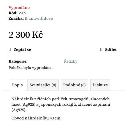
č
u
Vyprodáno
j
Kód:
7909
Značka:
K.amiwithlove
e
m
2 300 Kč
e
Měrná
cena:
BOHO
Zeptat se
Sdílet
ŘETÍZEK
S
Kategorie
:
Řetízky
RYBIČKOU
Položka byla vyprodána…
AG925
1
200
Popis
Související (8)
Podobné (8)
Diskuze
Kč
Náhrdelník z říčních perliček, smaragdů, zlacených
fazet (Ag925) a japonských rokajlů, zlacené zapínání
(Ag925).
Obvod náhrdelníku 43 cm.