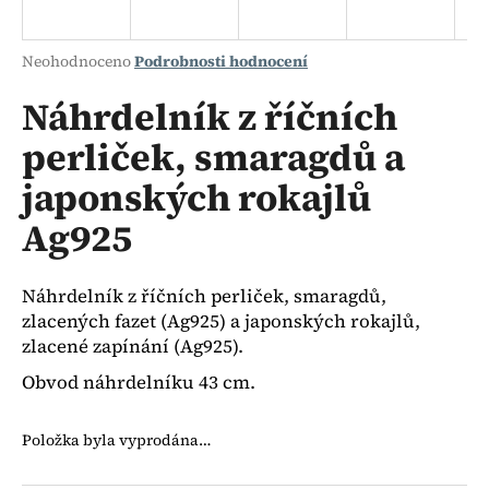
a
j
Průměrné
Neohodnoceno
Podrobnosti hodnocení
í
hodnocení
produktu
Náhrdelník z říčních
t
je
?
perliček, smaragdů a
0,0
z
japonských rokajlů
5
hvězdiček.
Ag925
HLEDAT
Náhrdelník z říčních perliček, smaragdů,
zlacených fazet (Ag925) a japonských rokajlů,
D
zlacené zapínání (Ag925).
o
Obvod náhrdelníku 43 cm.
p
o
Položka byla vyprodána…
r
u