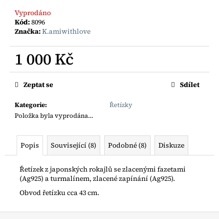
č
u
Vyprodáno
j
Kód:
8096
Značka:
K.amiwithlove
e
m
1 000 Kč
e
Měrná
cena:
BOHO
Zeptat se
Sdílet
ŘETÍZEK
S
Kategorie
:
Řetízky
RYBIČKOU
Položka byla vyprodána…
AG925
1
200
Popis
Související (8)
Podobné (8)
Diskuze
Kč
Řetízek z japonských rokajlů se zlacenými fazetami
(Ag925) a turmalínem, zlacené zapínání (Ag925).
Obvod řetízku cca 43 cm.
Z