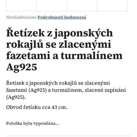
a
j
Průměrné
Neohodnoceno
Podrobnosti hodnocení
í
hodnocení
produktu
Řetízek z japonských
t
je
?
rokajlů se zlacenými
0,0
z
fazetami a turmalínem
5
hvězdiček.
Ag925
HLEDAT
Řetízek z japonských rokajlů se zlacenými
fazetami (Ag925) a turmalínem, zlacené zapínání
D
(Ag925).
o
Obvod řetízku cca 43 cm.
p
o
Položka byla vyprodána…
r
u