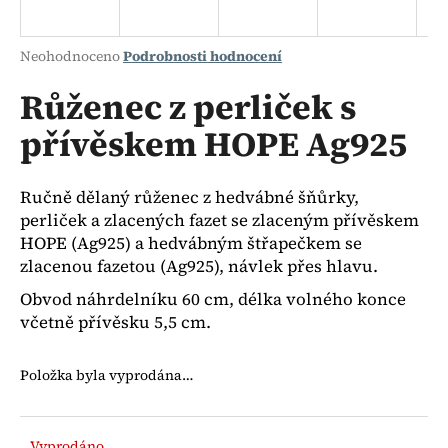
a
j
Průměrné
Neohodnoceno
Podrobnosti hodnocení
í
hodnocení
produktu
Růženec z perliček s
t
je
?
přívěskem HOPE Ag925
0,0
z
5
hvězdiček.
Ručně dělaný růženec z hedvábné šňůrky,
perliček a zlacených fazet se zlaceným přívěskem
HLEDAT
HOPE (Ag925) a hedvábným štřapečkem se
zlacenou fazetou (Ag925), návlek přes hlavu.
Obvod náhrdelníku 60 cm, délka volného konce
D
včetně přívěsku 5,5 cm.
o
p
Položka byla vyprodána…
o
r
u
Vyprodáno