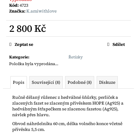
č
Kód:
4723
u
Značka:
K.amiwithlove
j
e
2 800 Kč
m
e
Měrná
cena:
Zeptat se
Sdílet
BOHO
ŘETÍZEK
Kategorie
:
Řetízky
S
Položka byla vyprodána…
RYBIČKOU
AG925
1
Popis
Související (8)
Podobné (8)
Diskuze
200
Kč
Ručně dělaný růženec z hedvábné šňůrky, perliček a
zlacených fazet se zlaceným přívěskem HOPE (Ag925) a
hedvábným štřapečkem se zlacenou fazetou (Ag925),
návlek přes hlavu.
Obvod náhrdelníku 60 cm, délka volného konce včetně
přívěsku 5,5 cm.