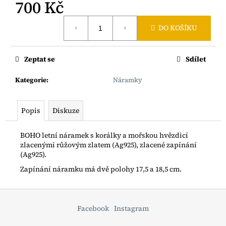
č
700 Kč
u
Měrná
j
DO KOŠÍKU
cena:
e
m
e
Zeptat se
Sdílet
Kategorie
:
Náramky
BOHO
ŘETÍZEK
S
Popis
Diskuze
RYBIČKOU
AG925
1
BOHO letní náramek s korálky a mořskou hvězdicí
200
zlacenými růžovým zlatem (Ag925), zlacené zapínání
Kč
(Ag925).
Zapínání náramku má dvě polohy 17,5 a 18,5 cm.
Z
á
Facebook
Instagram
p