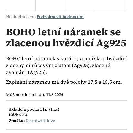
a
j
Průměrné
Neohodnoceno
Podrobnosti hodnocení
í
hodnocení
produktu
BOHO letní náramek se
t
je
?
zlacenou hvězdicí Ag925
0,0
z
5
hvězdiček.
BOHO letní náramek s korálky a mořskou hvězdicí
zlacenými růžovým zlatem (Ag925), zlacené
HLEDAT
zapínání (Ag925).
Zapínání náramku má dvě polohy 17,5 a 18,5 cm.
D
Můžeme doručit do:
11.8.2026
o
p
Skladem pouze 1 ks
(1 ks)
o
Kód:
5724
r
Značka:
K.amiwithlove
u