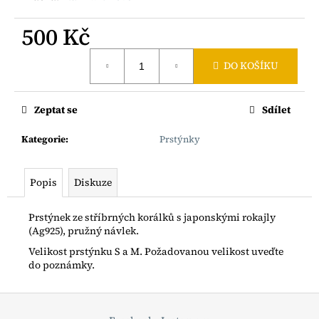
č
u
500 Kč
j
e
Měrná
m
DO KOŠÍKU
cena:
e
Zeptat se
Sdílet
NÁHRDELNÍK
Z
Kategorie
:
Prstýnky
PERLETI
S
RYBIČKOU
Popis
Diskuze
2
000
Kč
Prstýnek ze stříbrných korálků s japonskými rokajly
(Ag925), pružný návlek.
Velikost prstýnku S a M. Požadovanou velikost uveďte
do poznámky.
Z