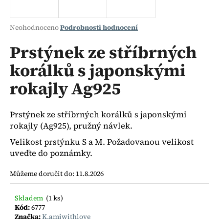
a
j
Průměrné
Neohodnoceno
Podrobnosti hodnocení
í
hodnocení
produktu
Prstýnek ze stříbrných
t
je
?
korálků s japonskými
0,0
z
rokajly Ag925
5
hvězdiček.
HLEDAT
Prstýnek ze stříbrných korálků s japonskými
rokajly (Ag925), pružný návlek.
Velikost prstýnku S a M. Požadovanou velikost
uveďte do poznámky.
D
o
Můžeme doručit do:
11.8.2026
p
o
r
Skladem
(1 ks)
Kód:
6777
u
Značka:
K.amiwithlove