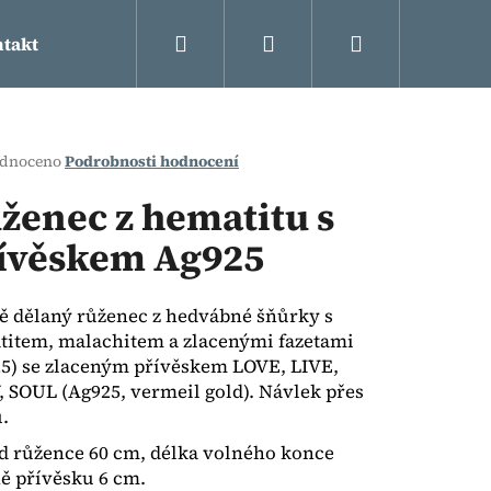
Hledat
Přihlášení
Nákupní
takt
košík
rné
dnoceno
Podrobnosti hodnocení
cení
ktu
ženec z hematitu s
ívěskem Ag925
ček.
 dělaný růženec z hedvábné šňůrky s
item, malachitem a zlacenými fazetami
5) se zlaceným přívěskem LOVE, LIVE,
 SOUL (Ag925, vermeil gold). Návlek přes
.
Následující
 růžence 60 cm, délka volného konce
ě přívěsku 6 cm.