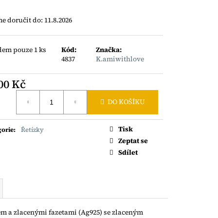
ÝNEK S TURMALÍNY
 doručit do:
11.8.2026
dem pouze 1 ks
Kód:
Značka:
)
4837
K.amiwithlove
00 Kč
á
DO KOŠÍKU
Tisk
gorie
:
Řetízky
Zeptat se
Sdílet
m a zlacenými fazetami (Ag925) se zlaceným