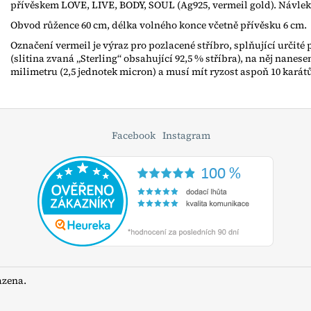
přívěskem LOVE, LIVE, BODY, SOUL (Ag925, vermeil gold). Návlek
Obvod růžence 60 cm, délka volného konce včetně přívěsku 6 cm.
Označení vermeil
je výraz pro pozlacené stříbro, splňující určit
(slitina zvaná „Sterling“ obsahující 92,5 % stříbra), na něj nanes
milimetru (2,5 jednotek micron) a musí mít ryzost aspoň 10 karát
Facebook
Instagram
azena.