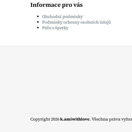
Informace pro vás
Obchodní podmínky
Podmínky ochrany osobních údajů
Péče o šperky
Z
á
p
a
t
í
Copyright 2026
k.amiwithlove
. Všechna práva vyhr