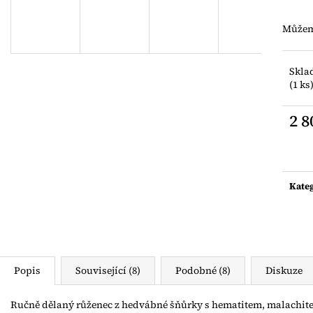
NÁRAMEK Z JAPONSKÝCH ROKAJLŮ S
ZLACENÝ PRST
ŘÍČNÍ PERLIČKOU
AG925
Můžeme
400 Kč
500 Kč
Skla
(1 ks
2 8
Měrn
cena:
Kate
Popis
Související (8)
Podobné (8)
Diskuze
Ručně dělaný růženec z hedvábné šňůrky s hematitem, malachite